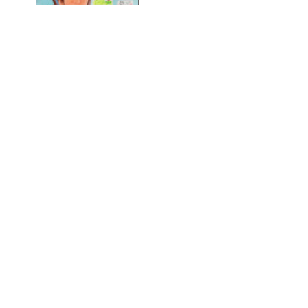
「女医」
鍋島 実李（魚津高１年）
●第７回 国際ソロプチミス
ト「夢を生きる」アートコン
テスト・奨励賞
第40回 富山県青少年美術
展
（2015年9月12日～15日：富山県民会館）