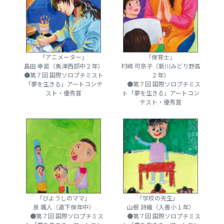
「アニメーター」
「保育士」
島田 幸苗（魚津西部中２年）
村崎 可奈子（新川みどり野高
●第７回 国際ソロプチミスト
２年）
「夢を生きる」アートコンテ
●第７回 国際ソロプチミス
スト・優秀賞
ト「夢を生きる」アートコン
テスト・優秀賞
「びようしのママ」
「学校の先生」
泉 颯人（道下保年中）
山根 詩織（入善小１年）
●第７回 国際ソロプチミス
●第７回 国際ソロプチミス