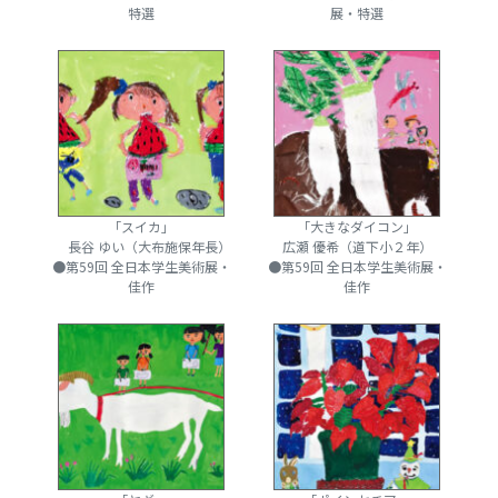
特選
展・特選
「スイカ」
「大きなダイコン」
長谷 ゆい（大布施保年長）
広瀬 優希（道下小２年）
●第59回 全日本学生美術展・
●第59回 全日本学生美術展・
佳作
佳作