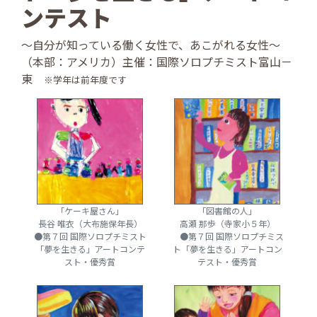
ンテスト
～自分が知っている働く女性で、あこがれる女性～
（本部：アメリカ）主催：国際ソロプチミスト富山－
東
※学年は前年度です
「ケーキ屋さん」
「図書館の人」
長谷 唯衣（大布施保年長）
高瀬 那歩（寺家小５年）
●第７回 国際ソロプチミスト
●第７回 国際ソロプチミス
「夢を生きる」アートコンテ
ト「夢を生きる」アートコン
スト・優秀賞
テスト・優秀賞