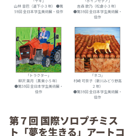
「ヤギ」
「ポインセチア」
山林 音巴（道下小３年） ●第
吉森 歌乃（松倉小３年）
59回 全日本学生美術展・佳作
●第59回 全日本学生美術展・
佳作
「トラクター」
「ネコ」
柳沢 葉月（黒東小５年）
村崎 可奈子（新川みどり野高
●第59回 全日本学生美術展・
２年）
佳作
●第59回 全日本学生美術展・
佳作
第７回 国際ソロプチミス
ト「夢を生きる」アートコ