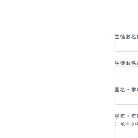
生徒お
生徒お名
園名・学
学年・年
(一般の方