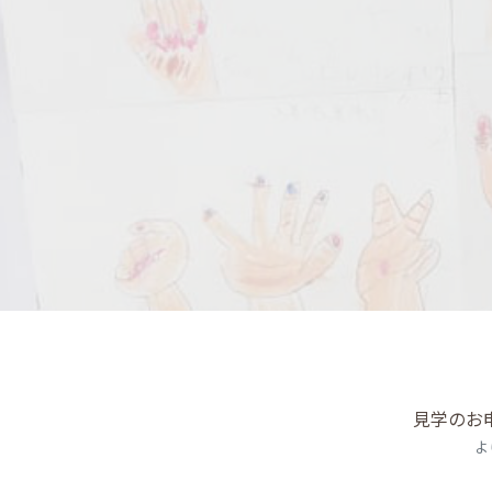
見学のお
よ