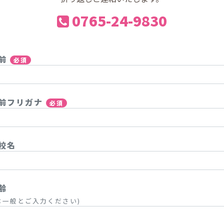
0765-24-9830
名前
必須
前フリガナ
必須
校名
齢
は一般とご入力ください)